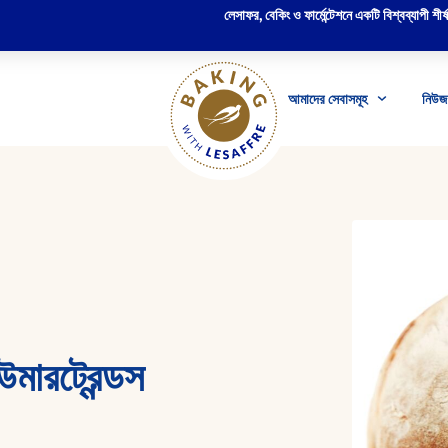
লেসাফর, বেকিং ও ফার্মেন্টেশনে একটি বিশ্বব্যাপী শীর্ষস
আমাদের সেবাসমূহ
নিউজ 
মারট্রেন্ডস