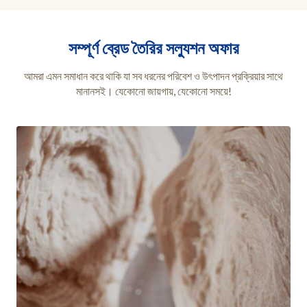
সম্পূর্ণ ব্রেড তৈরির সল্যুশন অফার
আমরা এমন সমাধান করে থাকি যা সব ধরনের পরিবেশ ও উৎপাদন প্রক্রিয়ার সাথে
মানানসই। যেকোনো জায়গায়, যেকোনো সময়ে!