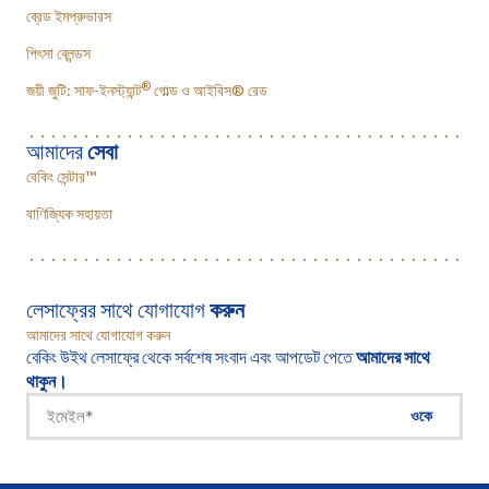
ব্রেড ইমপ্রুভারস
পিৎসা ব্লেন্ডস
®
জয়ী জুটি: সাফ-ইনস্ট্যান্ট
গোল্ড ও আইবিস® রেড
আমাদের
সেবা
বেকিং সেন্টার™
বাণিজ্যিক সহায়তা
লেসাফ্রের সাথে যোগাযোগ
করুন
আমাদের সাথে যোগাযোগ করুন
বেকিং উইথ লেসাফ্রে থেকে সর্বশেষ সংবাদ এবং আপডেট পেতে
আমাদের সাথে
থাকুন।
ওকে