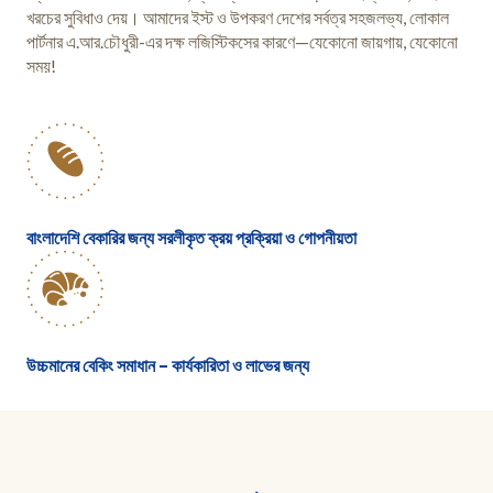
খরচের সুবিধাও দেয়। আমাদের ইস্ট ও উপকরণ দেশের সর্বত্র সহজলভ্য, লোকাল
পার্টনার এ.আর.চৌধুরী-এর দক্ষ লজিস্টিকসের কারণে—যেকোনো জায়গায়, যেকোনো
সময়!
বাংলাদেশি বেকারির জন্য সরলীকৃত ক্রয় প্রক্রিয়া ও গোপনীয়তা
উচ্চমানের বেকিং সমাধান – কার্যকারিতা ও লাভের জন্য