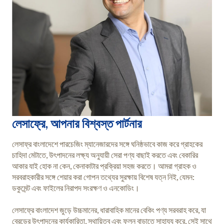
লেসাফ্রে, আপনার বিশ্বস্ত পার্টনার
লেসাফ্র বাংলাদেশে পারচেজিং ম্যানেজারদের সঙ্গে ঘনিষ্ঠভাবে কাজ করে গ্রাহকের
চাহিদা মেটাতে, উৎপাদনের লক্ষ্য অনুযায়ী সেরা পণ্য বাছাই করতে এবং বেকারির
আকার যাই হোক না কেন, কেনাকাটার প্রক্রিয়া সহজ করতে। আমরা গ্রাহক ও
সরবরাহকারীর সঙ্গে শেয়ার করা গোপন তথ্যের সুরক্ষায় বিশেষ যত্ন নিই, যেমন:
ডকুমেন্ট এবং ফাইলের নিরাপদ সংরক্ষণ ও এনকোডিং।
লেসাফ্রে বাংলাদেশ জুড়ে উচ্চমানের, ধারাবাহিক মানের বেকিং পণ্য সরবরাহ করে, যা
ব্রেডের উৎপাদনের কার্যকারিতা, স্থায়িত্ব এবং ফলন বাড়াতে সাহায্য করে, সেই সাথে