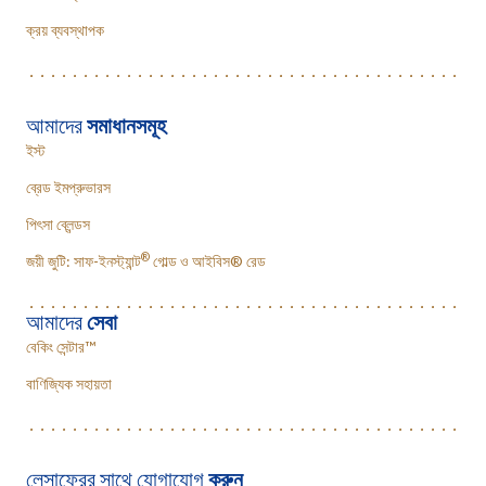
ক্রয় ব্যবস্থাপক
আমাদের
সমাধানসমূহ
ইস্ট
ব্রেড ইমপ্রুভারস
পিৎসা ব্লেন্ডস
®
জয়ী জুটি: সাফ-ইনস্ট্যান্ট
গোল্ড ও আইবিস® রেড
আমাদের
সেবা
বেকিং সেন্টার™
বাণিজ্যিক সহায়তা
লেসাফ্রের সাথে যোগাযোগ
করুন