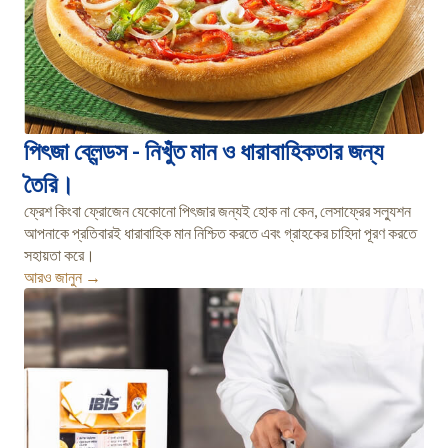
পিৎজা ব্লেন্ডস - নিখুঁত মান ও ধারাবাহিকতার জন্য
তৈরি।
ফ্রেশ কিংবা ফ্রোজেন যেকোনো পিৎজার জন্যই হোক না কেন, লেসাফ্রের সল্যুশন
আপনাকে প্রতিবারই ধারাবাহিক মান নিশ্চিত করতে এবং গ্রাহকের চাহিদা পূরণ করতে
সহায়তা করে।
আরও জানুন →