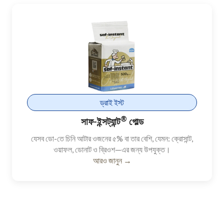
ড্রাই ইস্ট
®
সাফ-ইন্সট্যান্ট
গোল্ড
যেসব ডো-তে চিনি আটার ওজনের ৫% বা তার বেশি, যেমন: ক্রোসান্ট,
ওয়াফল, ডোনাট ও ব্রিওশ—এর জন্য উপযুক্ত।
আরও জানুন →