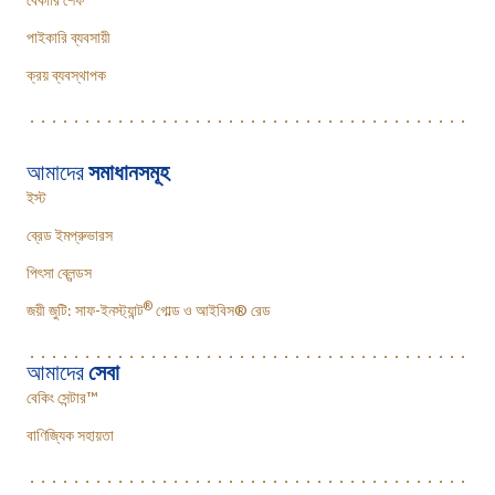
পাইকারি ব্যবসায়ী
ক্রয় ব্যবস্থাপক
আমাদের
সমাধানসমূহ
ইস্ট
ব্রেড ইমপ্রুভারস
পিৎসা ব্লেন্ডস
®
জয়ী জুটি: সাফ-ইনস্ট্যান্ট
গোল্ড ও আইবিস® রেড
আমাদের
সেবা
বেকিং সেন্টার™
বাণিজ্যিক সহায়তা