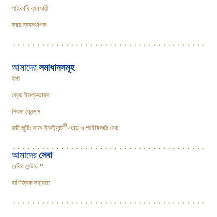
পাইকারি ব্যবসায়ী
ক্রয় ব্যবস্থাপক
আমাদের
সমাধানসমূহ
ইস্ট
ব্রেড ইমপ্রুভারস
পিৎসা ব্লেন্ডস
®
জয়ী জুটি: সাফ-ইনস্ট্যান্ট
গোল্ড ও আইবিস® রেড
আমাদের
সেবা
বেকিং সেন্টার™
বাণিজ্যিক সহায়তা