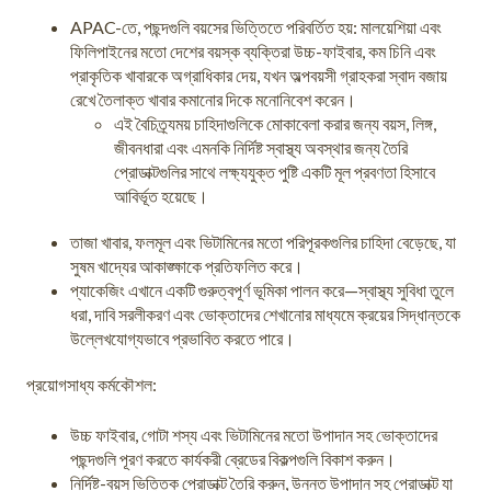
APAC-তে, পছন্দগুলি বয়সের ভিত্তিতে পরিবর্তিত হয়: মালয়েশিয়া এবং
ফিলিপাইনের মতো দেশের বয়স্ক ব্যক্তিরা উচ্চ-ফাইবার, কম চিনি এবং
প্রাকৃতিক খাবারকে অগ্রাধিকার দেয়, যখন অল্পবয়সী গ্রাহকরা স্বাদ বজায়
রেখে তৈলাক্ত খাবার কমানোর দিকে মনোনিবেশ করেন।
এই বৈচিত্র্যময় চাহিদাগুলিকে মোকাবেলা করার জন্য বয়স, লিঙ্গ,
জীবনধারা এবং এমনকি নির্দিষ্ট স্বাস্থ্য অবস্থার জন্য তৈরি
প্রোডাক্টগুলির সাথে লক্ষ্যযুক্ত পুষ্টি একটি মূল প্রবণতা হিসাবে
আবির্ভূত হয়েছে।
তাজা খাবার, ফলমূল এবং ভিটামিনের মতো পরিপূরকগুলির চাহিদা বেড়েছে, যা
সুষম খাদ্যের আকাঙ্ক্ষাকে প্রতিফলিত করে।
প্যাকেজিং এখানে একটি গুরুত্বপূর্ণ ভূমিকা পালন করে—স্বাস্থ্য সুবিধা তুলে
ধরা, দাবি সরলীকরণ এবং ভোক্তাদের শেখানোর মাধ্যমে ক্রয়ের সিদ্ধান্তকে
উল্লেখযোগ্যভাবে প্রভাবিত করতে পারে।
প্রয়োগসাধ্য কর্মকৌশল:
উচ্চ ফাইবার, গোটা শস্য এবং ভিটামিনের মতো উপাদান সহ ভোক্তাদের
পছন্দগুলি পূরণ করতে কার্যকরী ব্রেডের বিকল্পগুলি বিকাশ করুন।
নির্দিষ্ট-বয়স ভিত্তিক প্রোডাক্ট তৈরি করুন, উন্নত উপাদান সহ প্রোডাক্ট যা