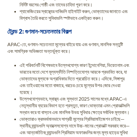
নির্দিষ্ট বয়সের গোষ্ঠী এবং তাদের চাহিদা পূরণ করে।
প্যাকেজিংয়ের স্বাস্থ্যের দাবিগুলি হাইলাইট করুন, ভোক্তাদের জানাতে এবং
বিশ্বাস তৈরি করতে সুবিধাগুলি স্পষ্টভাবে একত্রিত করুন।
ট্রেন্ড 2: গুণমান-সচেতনতার বিকল্প
APAC-তে, গুণমান-সচেতনতা মূল্যের বাইরে যায় এবং গুণমান, মানসিক সন্তুষ্টি
এবং সামগ্রিক অভিজ্ঞতা অন্তর্ভুক্ত করে।
এই পরিবর্তনটি বিশেষভাবে উল্লেখযোগ্য কারণ ইন্দোনেশিয়া, ভিয়েতনাম এবং
ভারতের মতো দেশে মূল্যস্ফীতি নিষ্পত্তিযোগ্য আয়কে প্রভাবিত করে, যা
ভোক্তাদের মূল্যকে অগ্রাধিকার দিতে প্ররোচিত করে। এদিকে, সিঙ্গাপুর
এবং তাইওয়ানের মতো বাজারে, খরচের চেয়ে মূল্যের উপর জোর দেওয়া
হয়েছে।
উল্লেখযোগ্যভাবে, স্বাস্থ্য এবং সুস্থতা 2025 সালের মধ্যে APAC-এ
নেতৃস্থানীয় ব্যয়ের বিভাগ হতে প্রস্তুত, কারণ ভোক্তারা এমন প্রোডাক্টগুলি
সন্ধান করে যা বাস্তব এবং মানসিক উভয় সুবিধার ক্ষেত্রে সর্বাধিক মূল্যবান।
ভোক্তারাও ক্রমবর্ধমানভাবে সাশ্রয়ী মূল্যের প্রিমিয়ামাইজেশন চাইছে—
স্থানীয় ব্র্যান্ডগুলি অ্যাক্সেসযোগ্য দামে উচ্চ-মানের প্রোডাক্ট সরবরাহ করে—
এবং আন্তর্জাতিক ব্র্যান্ডগুলি প্রিমিয়াম অফারগুলির জন্য মূল্য ছাড়ের সুবিধা