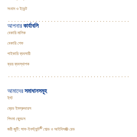
সংবাদ ও ইভেন্ট
আপনার
কার্যাবলি
বেকারি মালিক
বেকারি শেফ
পাইকারি ব্যবসায়ী
ক্রয় ব্যবস্থাপক
আমাদের
সমাধানসমূহ
ইস্ট
ব্রেড ইমপ্রুভারস
পিৎসা ব্লেন্ডস
®
জয়ী জুটি: সাফ-ইনস্ট্যান্ট
গোল্ড ও আইবিস® রেড