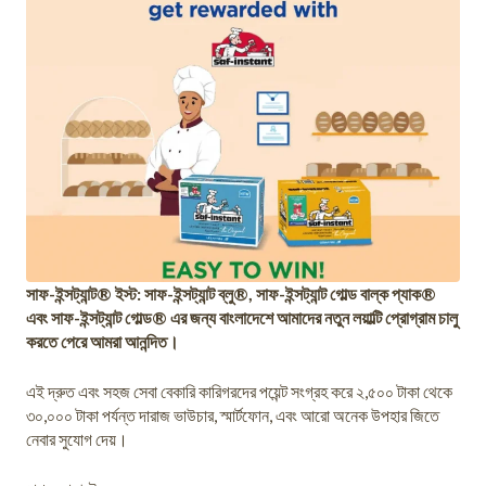
সাফ-ইন্সট্যান্ট® ইস্ট: সাফ-ইন্সট্যান্ট ব্লু®, সাফ-ইন্সট্যান্ট গোল্ড বাল্ক প্যাক®
এবং সাফ-ইন্সট্যান্ট গোল্ড® এর জন্য বাংলাদেশে আমাদের নতুন লয়াল্টি প্রোগ্রাম চালু
করতে পেরে আমরা আনন্দিত।
এই দ্রুত এবং সহজ সেবা বেকারি কারিগরদের পয়েন্ট সংগ্রহ করে ২,৫০০ টাকা থেকে
৩০,০০০ টাকা পর্যন্ত দারাজ ভাউচার, স্মার্টফোন, এবং আরো অনেক উপহার জিতে
নেবার সুযোগ দেয়।