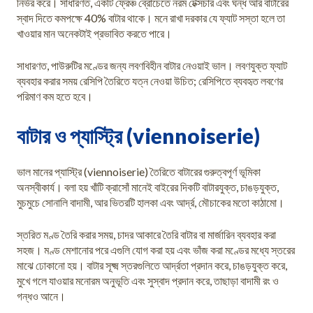
নির্ভর করে। সাধারণত, একটি ফ্রেঞ্চ ব্রোচেতে নরম টেক্সচার এবং ঘন্ধ আর বাটারের
স্বাদ দিতে কমপক্ষে 40% বাটার থাকে। মনে রাখা দরকার যে ফ্যাট সস্তা হলে তা
খাওয়ার মান অনেকটাই প্রভাবিত করতে পারে।
সাধারণত, পাউরুটির মণ্ডের জন্য লবণবিহীন বাটার নেওয়াই ভাল। লবণযুক্ত ফ্যাট
ব্যবহার করার সময় রেসিপি তৈরিতে যত্ন নেওয়া উচিত; রেসিপিতে ব্যবহৃত লবণের
পরিমাণ কম হতে হবে।
বাটার ও প্যাস্ট্রি (viennoiserie)
ভাল মানের প্যাস্ট্রি (viennoiserie) তৈরিতে বাটারের গুরুত্বপূর্ণ ভূমিকা
অনস্বীকার্য। বলা হয় খাঁটি ক্রাসোঁ মানেই বাইরের দিকটি বাটারযুক্ত, চাঙড়যুক্ত,
মুচমুচে সোনালি বাদামী, আর ভিতরটি হালকা এবং আর্দ্র, মৌচাকের মতো কাঠামো।
স্তরিত মণ্ড তৈরি করার সময়, চাদর আকারে তৈরি বাটার বা মার্জারিন ব্যবহার করা
সহজ। মণ্ড মেশানোর পরে এগুলি যোগ করা হয় এবং ভাঁজ করা মণ্ডের মধ্যে স্তরের
মাঝে ঢোকানো হয়। বাটার সূক্ষ্ম স্তরগুলিতে আর্দ্রতা প্রদান করে, চাঙড়যুক্ত করে,
মুখে গলে যাওয়ার মনোরম অনুভূতি এবং সুস্বাদ প্রদান করে, তাছাড়া বাদামী রং ও
গন্ধও আনে।