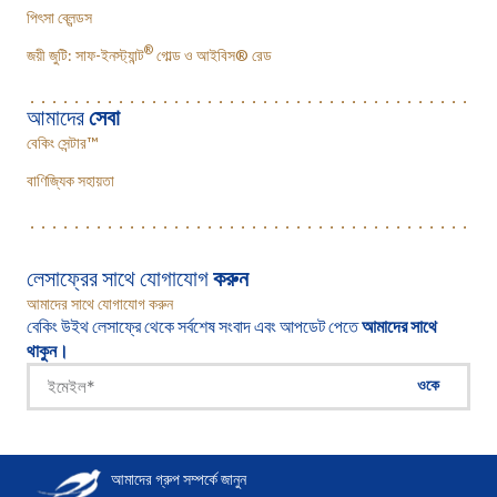
পিৎসা ব্লেন্ডস
®
জয়ী জুটি: সাফ-ইনস্ট্যান্ট
গোল্ড ও আইবিস® রেড
আমাদের
সেবা
বেকিং সেন্টার™
বাণিজ্যিক সহায়তা
লেসাফ্রের সাথে যোগাযোগ
করুন
আমাদের সাথে যোগাযোগ করুন
বেকিং উইথ লেসাফ্রে থেকে সর্বশেষ সংবাদ এবং আপডেট পেতে
আমাদের সাথে
থাকুন।
ওকে
আমাদের গ্রুপ সম্পর্কে জানুন