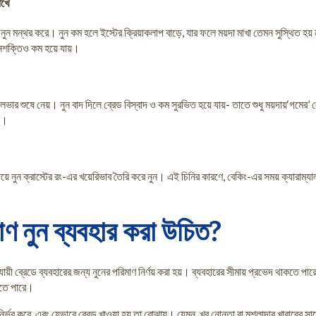
াখে
াদন নুন মন্থর করে। নুন কম হলে ইস্টের ক্রিয়াকলাপ বাড়ে, যার ফলে ময়দা মাখা তেমন সুস্থিত হ
হনশক্তিও কম হয়ে যায়।
্লেভার শুষে নেয়। নুন বাদ দিলে ব্রেড বিস্বাদ ও কম সুরভিত হয়ে যায়- তাতে শুধু ময়দায়‘গমের
য়।
 দিয়ে নুন ক্রাস্টের রং-এর খয়েরিভাব তৈরি করে নুন। এই চিনির কারণে, বেকিং-এর সময় ক্যারাম্
াণ নুন ব্যবহার করা উচিত?
ুযায়ী ব্রেডে ব্যবহারের জন্য নুনের পরিমাণ নির্ণয় করা হয়। ব্যবহারের সীমায় প্রভেদ থাকতে 
 হতে পারে।
্ভর করে, এবং যেভাবে ব্রেড খাওয়া হয় তা বোঝায়। যেমন, খুব নোনতা বা মশলাদার খাবারের সা