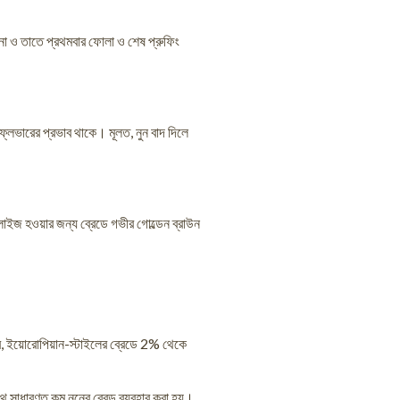
য় না ও তাতে প্রথমবার ফোলা ও শেষ প্রুফিং
’ ফ্লেভারের প্রভাব থাকে। মূলত, নুন বাদ দিলে
যালাইজ হওয়ার জন্য ব্রেডে গভীর গোল্ডেন ব্রাউন
পারে, ইয়োরোপিয়ান-স্টাইলের ব্রেডে 2% থেকে
থে সাধারণত কম নুনের ব্রেড ব্যবহার করা হয়।