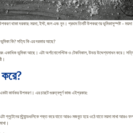
ারটি উপকরণ থাকা দরকার: ময়দা, ইস্ট, জল এবং নুন। প্রথম তিনটি উপকরণের ভূমিকাসুস্পষ্ট – ম
র ভূমিকা কি? সত্যি কি এর দরকার আছে?
া বরং একাধিক ভূমিকা আছে। এটা অর্গানোলেপ্টিক ও টেকনিকাল, উভয় উদ্দেশ্যসাধন করে। সত্য
রী।
জ করে?
টা একটা কার্যকর উপকরণ। এর চারটে গুরুত্বপূর্ণ কাজ এইপ্রকার:
টা গ্লুটেনের স্ট্র্যান্ডগুলিকে শক্ত করে যাতে আরও মজবুত হয়ে ওঠে যাতে ময়দা মাখা আরও ফলপ
 মাখা।