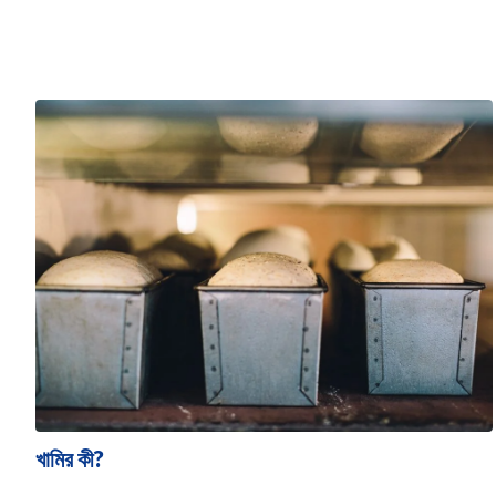
খামির কী?