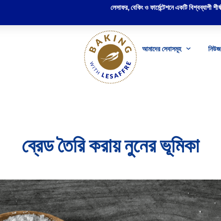
লেসাফর, বেকিং ও ফার্মেন্টেশনে একটি বিশ্বব্যাপী শীর্ষস
আমাদের সেবাসমূহ
নিউজ 
ব্রেড তৈরি করায় নুনের ভূমিকা