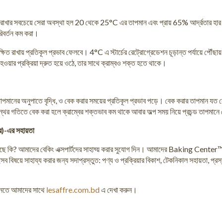
করে রাখার সবচেয়ে সেরা অবস্থা হল 20 থেকে 25°C এর তাপমান এবং প্রায় 65% আর্দ্রতার হা
রিবর্তন কম করা।
্ষিত রাখায় প্রতিকূল প্রভাব ফেলবে। 4°C এ স্টার্চের রেট্রোগ্রেডেশন চূড়ান্ত পর্যায়ে পৌঁ
 হওয়ার প্রক্রিয়া দ্রুত হয়ে ওঠে, তার সাথে ক্রাম্বও শক্ত হতে থাকে।
মানের অনুপাতে বৃদ্ধি, ও বেক করার সময়ের প্রতিকূল প্রভাব পড়ে। বেক করার তাপমান যত বেশি
থর গতিতে বেক করা হলে ক্রাম্বের শক্তভাব কম থাকে আবার অল্প সময় নিয়ে প্রচন্ড তাপমানে 
)-এর সহায়তা
ে কি? আমাদের বেকিং এক্সপার্টদের সাহায্য় করার সুযোগ দিন। আমাদের Baking Center™ এর ক
সব বিষয়ে সাহায্য করার জন্য সদাপ্রস্তুত: পণ্য ও প্রক্রিয়ার বিকাশ, টেকনিকাল সহায়তা, প্রস্ত
ানতে আমাদের সাথে
lesaffre.com.bd
এ দেখা করুন।