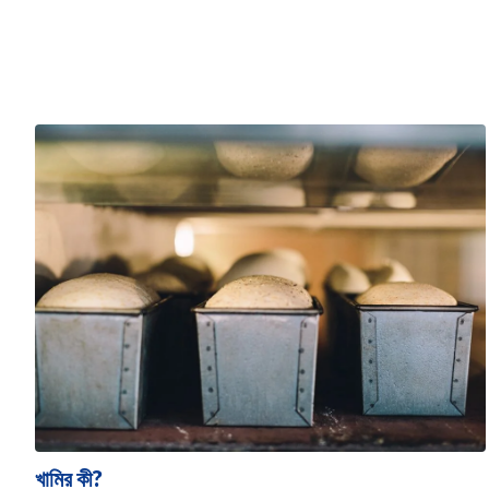
খামির কী?